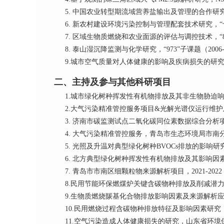
5. 中国农业转型期流域营养盐输出及管理的合作研究，
6. 新农村建设环境污染控制与管理配套技术研究，“十
7. 区域生物质燃烧和农业面源的评估与调控技术，“863
8. 泰山湿沉降监测与化学研究，“973”子课题（2006
9.城市空气质量对人体健康的影响及疾病损失的研究，
二、主持及参与其他科研项目
1.城市绿化树种挥发性有机物排放及其非生物胁迫响应
2.大气污染精准管控服务项目&光解光谱仪运行维护及
3. 济南市碳监测试点二氧化碳同位素数据综合分析项目
4. 大气污染精准管控服务，青岛市生态环境局市南分局项
5. 光照及升温对典型绿化树种BVOCs排放的影响研
6. 北方典型绿化树种挥发性有机物排放及其影响因素
7. 青岛市市南区细颗粒物来源解析项目，2021-202
8.民用节能环保燃煤炉关键含碳物种排放及削减潜力
9.生物质燃烧羰基化合物排放影响因素及来源解析应用
10.民用燃烧过程含碳物种排放特征及影响因素研究，
11.空气污染造成人体健康损失的研究，山东省环境保护